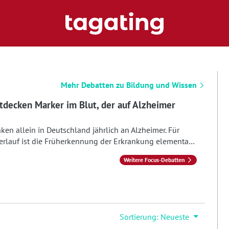
Mehr Debatten zu
Bildung und Wissen
tdecken Marker im Blut, der auf Alzheimer
n allein in Deutschland jährlich an Alzheimer. Für
erlauf ist die Früherkennung der Erkrankung elementar.
un einen neuen Biomarker im Blut identifiziert, der die
Weitere Focus-Debatten
blich erleichtern könnte.
Sortierung: Neueste