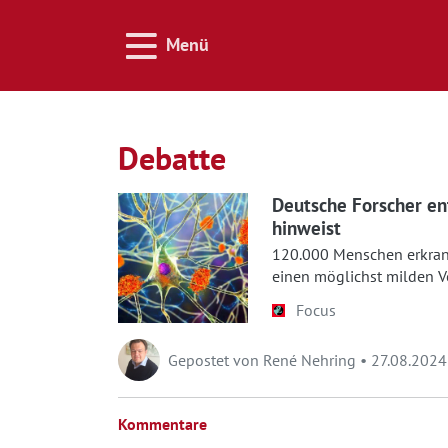
Menü
Debatte
Deutsche Forscher en
hinweist
120.000 Menschen erkranke
einen möglichst milden V
Deutsche Forscher haben n
Focus
Alzheimer Diagnostik erhe
Gepostet von
René Nehring
• 27.08.2024
Kommentare