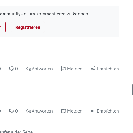
g-Community an, um kommentieren zu können.
n
Registrieren
0
0
Antworten
Melden
Empfehlen
0
0
Antworten
Melden
Empfehlen
nfang der Seite